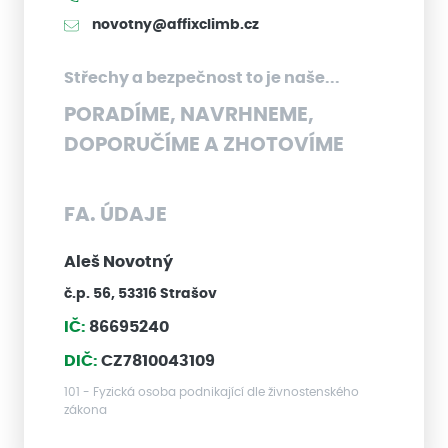
novotny@affixclimb.cz
Střechy a bezpečnost to je naše...
PORADÍME, NAVRHNEME,
DOPORUČÍME A ZHOTOVÍME
FA. ÚDAJE
Aleš Novotný
č.p. 56, 53316 Strašov
IČ:
86695240
DIČ:
CZ7810043109
101 - Fyzická osoba podnikající dle živnostenského
zákona