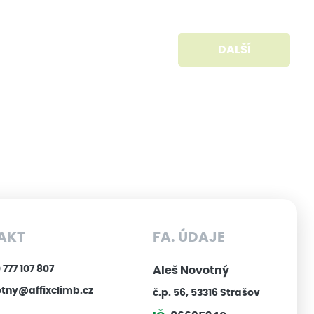
DALŠÍ
AKT
FA. ÚDAJE
777 107 807
Aleš Novotný
tny@affixclimb.cz
č.p. 56, 53316 Strašov