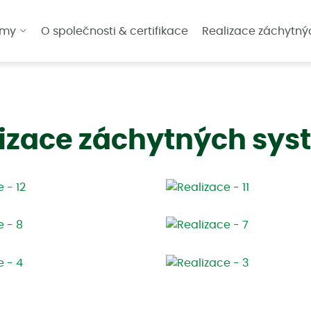
émy
O společnosti & certifikace
Realizace záchytný
izace záchytných sy