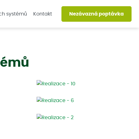
ch systémů
Kontakt
Nezávazná
poptávka
stémů